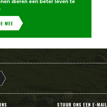
enen dieren een beter leven te
n
OE MEE
ONS
STUUR ONS EEN E-MAI