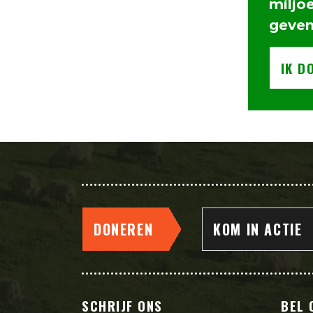
miljo
geve
IK D
DONEREN
KOM IN ACTIE
SCHRIJF ONS
BEL 