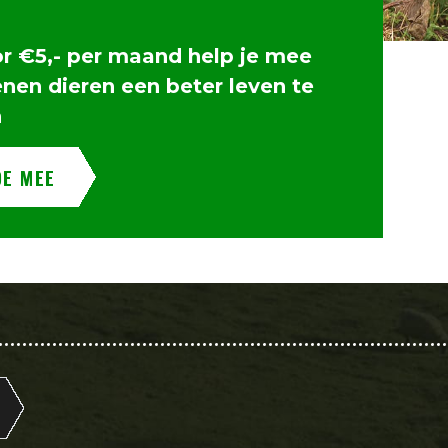
or €5,- per maand help je mee
enen dieren een beter leven te
n
OE MEE