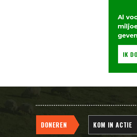
Al vo
miljo
geve
IK D
DONEREN
KOM IN ACTIE