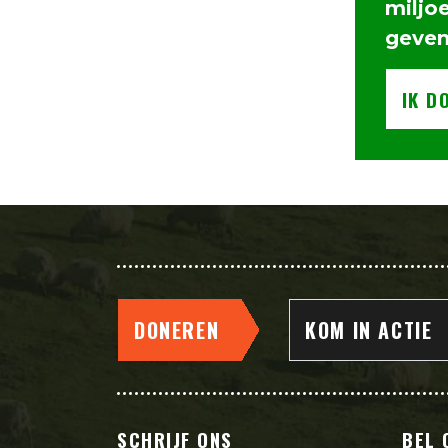
miljo
geve
IK D
DONEREN
KOM IN ACTIE
SCHRIJF ONS
BEL 