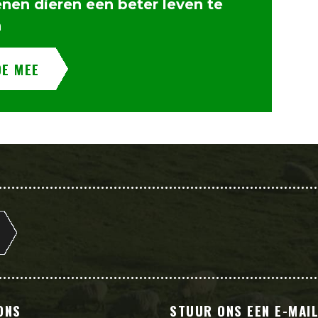
enen dieren een beter leven te
n
OE MEE
ONS
STUUR ONS EEN E-MAI