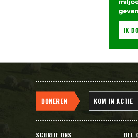
miljo
geve
IK D
DONEREN
KOM IN ACTIE
SCHRIJF ONS
BEL 