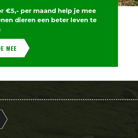
or €5,- per maand help je mee
enen dieren een beter leven te
n
OE MEE