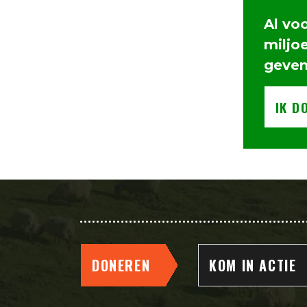
Al vo
miljo
geve
IK D
DONEREN
KOM IN ACTIE