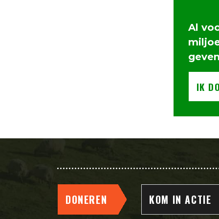
Al vo
miljo
geve
IK D
DONEREN
KOM IN ACTIE