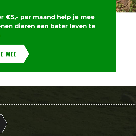
or €5,- per maand help je mee
enen dieren een beter leven te
n
OE MEE